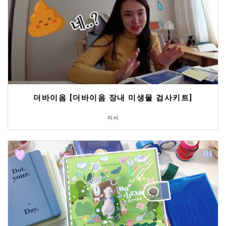
더바이옴 [더바이옴 장내 미생물 검사키트]
미서