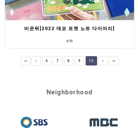
비온뒤[2022 데코 포켓 노트 다이어리]
보쨘
6
7
8
9
10
Neighborhood