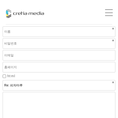
본문 바로가기
brand 글답변
취소
이름
필수
비밀번호
필수
이메일
홈페이지
옵션
html
제목
필수
내용
필수
웹에디터 시작
웹 에디터 끝